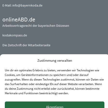
E-Mail:
info@bayernkoda.de
onlineABD.de
Arbeitsvertragsrecht der bayerischen Diözesen
kodakompass.de
Die Zeitschrift der Mitarbeiterseite
Beteiligte (Erz-) Bistümer
Zustimmung verwalten
Augsburg
·
Bamberg
·
Eichstätt
Um dir ein optimales Erlebnis zu bieten, verwenden wir Technologien wie
München und Freising
·
Passau
Cookies, um Geräteinformationen zu speichern und/oder darauf
Regensburg
·
Würzburg
zuzugreifen. Wenn du diesen Technologien zustimmst, können wir Daten wie
das Surfverhalten oder eindeutige IDs auf dieser Website verarbeiten. Wenn
du deine Zustimmung nicht erteilst oder zurückziehst, können bestimmte
Merkmale und Funktionen beeinträchtigt werden.
Akzeptieren