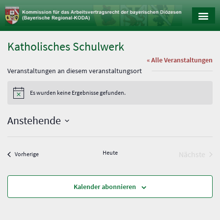
Katholisches Schulwerk
« Alle Veranstaltungen
Veranstaltungen an diesem veranstaltungsort
Es wurden keine Ergebnisse gefunden.
H
i
n
Anstehende
w
e
D
i
a
s
t
u
Heute
Vera
Nächste
Veranstaltungen
Vorherige
m
w
ä
h
l
Kalender abonnieren
e
n
.