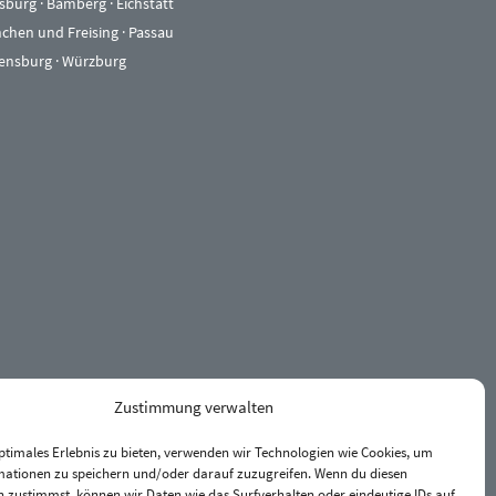
sburg
·
Bamberg
·
Eichstätt
chen und Freising
·
Passau
ensburg
·
Würzburg
Zustimmung verwalten
ptimales Erlebnis zu bieten, verwenden wir Technologien wie Cookies, um
mationen zu speichern und/oder darauf zuzugreifen. Wenn du diesen
 zustimmst, können wir Daten wie das Surfverhalten oder eindeutige IDs auf