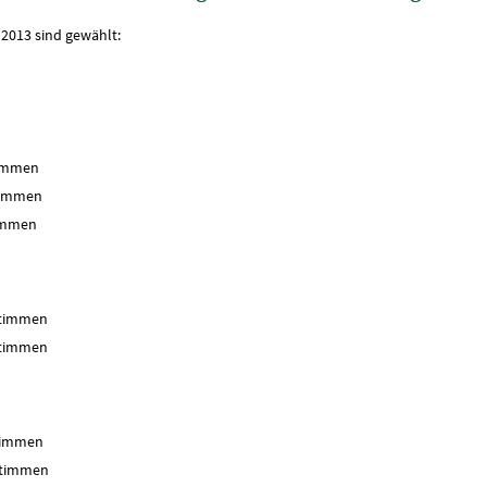
2013 sind gewählt:
men
men
men
immen
mmen
men
mmen