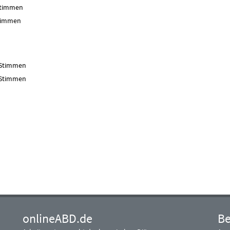
mmen
men
immen
mmen
onlineABD.de
Be