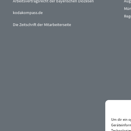
Arbeitsvertragsrecht der bayerischen Diözesen
Aug
Mün
kodakompass.de
Reg
Die Zeitschrift der Mitarbeiterseite
Um dir ein o
Geräteinfor
Technologien