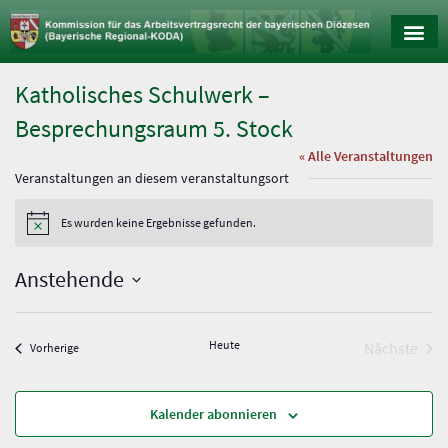
Katholisches Schulwerk –
Besprechungsraum 5. Stock
« Alle Veranstaltungen
Veranstaltungen an diesem veranstaltungsort
Es wurden keine Ergebnisse gefunden.
H
i
n
Anstehende
w
e
D
i
a
s
t
u
Heute
Vera
Nächste
Veranstaltungen
Vorherige
m
w
ä
h
l
Kalender abonnieren
e
n