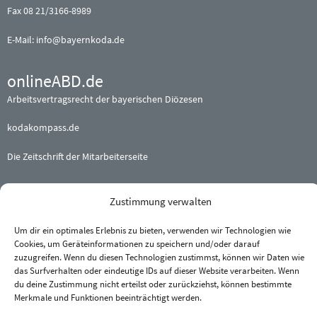
Fax 08 21/3166-8989
E-Mail:
info@bayernkoda.de
onlineABD.de
Arbeitsvertragsrecht der bayerischen Diözesen
kodakompass.de
Die Zeitschrift der Mitarbeiterseite
Beteiligte (Erz-) Bistümer
Zustimmung verwalten
Augsburg
·
Bamberg
·
Eichstätt
Um dir ein optimales Erlebnis zu bieten, verwenden wir Technologien wie
München und Freising
·
Passau
Cookies, um Geräteinformationen zu speichern und/oder darauf
Regensburg
·
Würzburg
zuzugreifen. Wenn du diesen Technologien zustimmst, können wir Daten wie
das Surfverhalten oder eindeutige IDs auf dieser Website verarbeiten. Wenn
du deine Zustimmung nicht erteilst oder zurückziehst, können bestimmte
Merkmale und Funktionen beeinträchtigt werden.