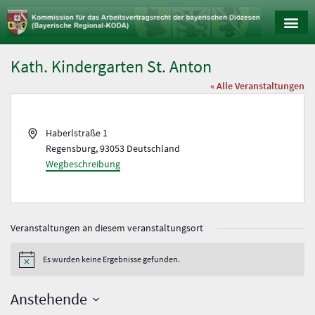
Kath. Kindergarten St. Anton
« Alle Veranstaltungen
A
Haberlstraße 1
d
Regensburg
,
93053
Deutschland
r
Wegbeschreibung
e
s
s
e
Veranstaltungen an diesem veranstaltungsort
Es wurden keine Ergebnisse gefunden.
H
i
n
Anstehende
w
e