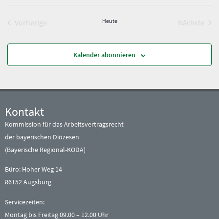
D
i
a
s
t
u
Veranstaltungen
Heute
Vera
Vorherige
Nächste
m
w
ä
h
l
Kalender abonnieren
e
n
.
Kontakt
Kommission für das Arbeitsvertragsrecht
der bayerischen Diözesen
(Bayerische Regional-KODA)
Büro: Hoher Weg 14
86152 Augsburg
Servicezeiten:
Montag bis Freitag 09.00 – 12.00 Uhr