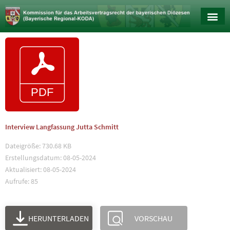
Interview Langfassung Jutta Schmitt
Dateigröße: 730.68 KB
Erstellungsdatum: 08-05-2024
Aktualisiert: 08-05-2024
Aufrufe: 85
HERUNTERLADEN
VORSCHAU