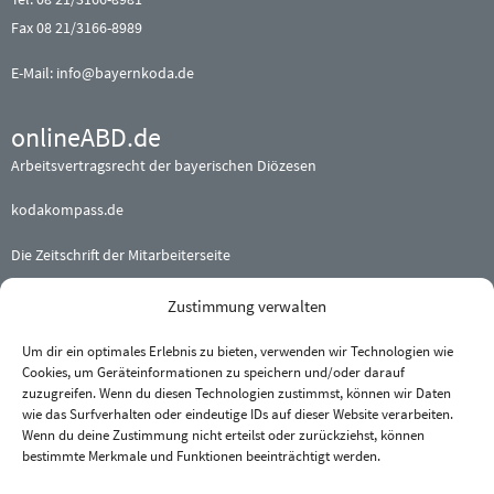
Fax 08 21/3166-8989
E-Mail:
info@bayernkoda.de
onlineABD.de
Arbeitsvertragsrecht der bayerischen Diözesen
kodakompass.de
Die Zeitschrift der Mitarbeiterseite
Zustimmung verwalten
Beteiligte (Erz-) Bistümer
Augsburg
·
Bamberg
·
Eichstätt
Um dir ein optimales Erlebnis zu bieten, verwenden wir Technologien wie
Cookies, um Geräteinformationen zu speichern und/oder darauf
München und Freising
·
Passau
zuzugreifen. Wenn du diesen Technologien zustimmst, können wir Daten
Regensburg
·
Würzburg
wie das Surfverhalten oder eindeutige IDs auf dieser Website verarbeiten.
Wenn du deine Zustimmung nicht erteilst oder zurückziehst, können
bestimmte Merkmale und Funktionen beeinträchtigt werden.