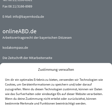
Fax 08 21/3166-8989
E-Mail:
info@bayernkoda.de
onlineABD.de
Arbeitsvertragsrecht der bayerischen Diözesen
kodakompass.de
Die Zeitschrift der Mitarbeiterseite
Zustimmung verwalten
Beteiligte (Erz-) Bistümer
Augsburg
·
Bamberg
·
Eichstätt
Um dir ein optimales Erlebnis zu bieten, verwenden wir Technologien wie
Cookies, um Geräteinformationen zu speichern und/oder darauf
München und Freising
·
Passau
zuzugreifen. Wenn du diesen Technologien zustimmst, können wir Daten
Regensburg
·
Würzburg
wie das Surfverhalten oder eindeutige IDs auf dieser Website verarbeiten.
Wenn du deine Zustimmung nicht erteilst oder zurückziehst, können
bestimmte Merkmale und Funktionen beeinträchtigt werden.