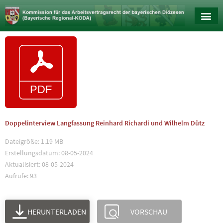
Doppelinterview Langfassung Reinhard Richardi und Wilhelm Dütz
Dateigröße: 1.19 MB
Erstellungsdatum: 08-05-2024
Aktualisiert: 08-05-2024
Aufrufe: 93
HERUNTERLADEN
VORSCHAU