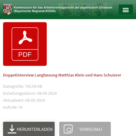
Doppelinterview Langfassung Matthias Klein und Hans Schuierer
Dateigröße: 742.58 KB
Erstellungsdatum: 08-05-2024
Aktualisiert: 08-05-2024
Aufrufe: 74
HERUNTERLADEN
VORSCHAU