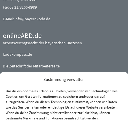
Fax 08 21/3166-8989
E-Mail:
info@bayernkoda.de
onlineABD.de
Arbeitsvertragsrecht der bayerischen Diözesen
kodakompass.de
Die Zeitschrift der Mitarbeiterseite
Zustimmung verwalten
Beteiligte (Erz-) Bistümer
Augsburg
·
Bamberg
·
Eichstätt
Um dir ein optimales Erlebnis zu bieten, verwenden wir Technologien wie
Cookies, um Geräteinformationen zu speichern und/oder darauf
München und Freising
·
Passau
zuzugreifen. Wenn du diesen Technologien zustimmst, können wir Daten
Regensburg
·
Würzburg
wie das Surfverhalten oder eindeutige IDs auf dieser Website verarbeiten.
Wenn du deine Zustimmung nicht erteilst oder zurückziehst, können
bestimmte Merkmale und Funktionen beeinträchtigt werden.