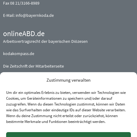
Fax 08 21/3166-8989
E-Mail:
info@bayernkoda.de
onlineABD.de
Arbeitsvertragsrecht der bayerischen Diözesen
kodakompass.de
Die Zeitschrift der Mitarbeiterseite
Zustimmung verwalten
Beteiligte (Erz-) Bistümer
Augsburg
·
Bamberg
·
Eichstätt
Um dir ein optimales Erlebnis zu bieten, verwenden wir Technologien wie
Cookies, um Geräteinformationen zu speichern und/oder darauf
München und Freising
·
Passau
zuzugreifen. Wenn du diesen Technologien zustimmst, können wir Daten
Regensburg
·
Würzburg
wie das Surfverhalten oder eindeutige IDs auf dieser Website verarbeiten.
Wenn du deine Zustimmung nicht erteilst oder zurückziehst, können
bestimmte Merkmale und Funktionen beeinträchtigt werden.