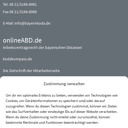
Tel. 08 21/3166-8981
Fax 08 21/3166-8989
E-Mail:
info@bayernkoda.de
onlineABD.de
Arbeitsvertragsrecht der bayerischen Diözesen
kodakompass.de
Die Zeitschrift der Mitarbeiterseite
Zustimmung verwalten
Beteiligte (Erz-) Bistümer
Augsburg
·
Bamberg
·
Eichstätt
Um dir ein optimales Erlebnis zu bieten, verwenden wir Technologien wie
Cookies, um Geräteinformationen zu speichern und/oder darauf
München und Freising
·
Passau
zuzugreifen. Wenn du diesen Technologien zustimmst, können wir Daten
Regensburg
·
Würzburg
wie das Surfverhalten oder eindeutige IDs auf dieser Website verarbeiten.
Wenn du deine Zustimmung nicht erteilst oder zurückziehst, können
bestimmte Merkmale und Funktionen beeinträchtigt werden.