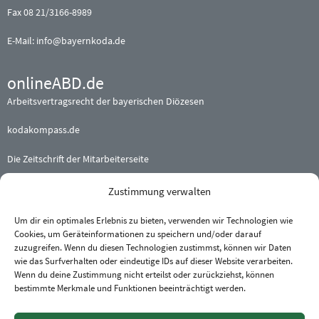
Fax 08 21/3166-8989
E-Mail:
info@bayernkoda.de
onlineABD.de
Arbeitsvertragsrecht der bayerischen Diözesen
kodakompass.de
Die Zeitschrift der Mitarbeiterseite
Zustimmung verwalten
Beteiligte (Erz-) Bistümer
Augsburg
·
Bamberg
·
Eichstätt
Um dir ein optimales Erlebnis zu bieten, verwenden wir Technologien wie
Cookies, um Geräteinformationen zu speichern und/oder darauf
München und Freising
·
Passau
zuzugreifen. Wenn du diesen Technologien zustimmst, können wir Daten
Regensburg
·
Würzburg
wie das Surfverhalten oder eindeutige IDs auf dieser Website verarbeiten.
Wenn du deine Zustimmung nicht erteilst oder zurückziehst, können
bestimmte Merkmale und Funktionen beeinträchtigt werden.