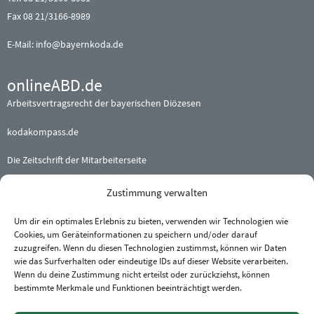
Fax 08 21/3166-8989
E-Mail:
info@bayernkoda.de
onlineABD.de
Arbeitsvertragsrecht der bayerischen Diözesen
kodakompass.de
Die Zeitschrift der Mitarbeiterseite
Zustimmung verwalten
Beteiligte (Erz-) Bistümer
Augsburg
·
Bamberg
·
Eichstätt
Um dir ein optimales Erlebnis zu bieten, verwenden wir Technologien wie
Cookies, um Geräteinformationen zu speichern und/oder darauf
München und Freising
·
Passau
zuzugreifen. Wenn du diesen Technologien zustimmst, können wir Daten
Regensburg
·
Würzburg
wie das Surfverhalten oder eindeutige IDs auf dieser Website verarbeiten.
Wenn du deine Zustimmung nicht erteilst oder zurückziehst, können
bestimmte Merkmale und Funktionen beeinträchtigt werden.