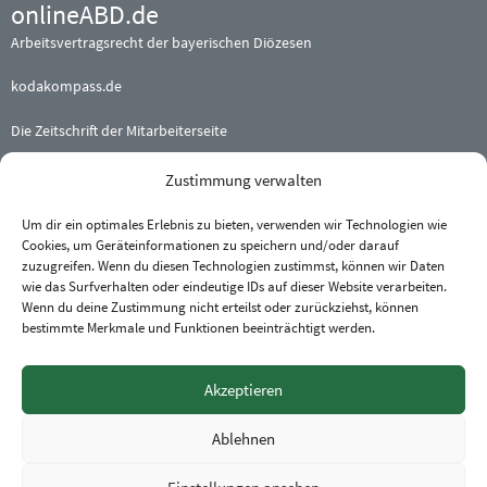
onlineABD.de
Arbeitsvertragsrecht der bayerischen Diözesen
kodakompass.de
Die Zeitschrift der Mitarbeiterseite
Zustimmung verwalten
Beteiligte (Erz-) Bistümer
Augsburg
·
Bamberg
·
Eichstätt
Um dir ein optimales Erlebnis zu bieten, verwenden wir Technologien wie
Cookies, um Geräteinformationen zu speichern und/oder darauf
München und Freising
·
Passau
zuzugreifen. Wenn du diesen Technologien zustimmst, können wir Daten
Regensburg
·
Würzburg
wie das Surfverhalten oder eindeutige IDs auf dieser Website verarbeiten.
Wenn du deine Zustimmung nicht erteilst oder zurückziehst, können
bestimmte Merkmale und Funktionen beeinträchtigt werden.
Akzeptieren
Anfahrt Geschäftsstelle
Ablehnen
An-/Abmelden
Impressum