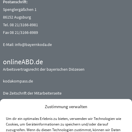
Postanschrift:
Spenglergäßchen 1
86152 Augsburg
Tel. 08 21/3166-8981
Fax 08 21/3166-8989
E-Mail:
info@bayernkoda.de
onlineABD.de
Arbeitsvertragsrecht der bayerischen Diözesen
kodakompass.de
Die Zeitschrift der Mitarbeiterseite
Zustimmung verwalten
Beteiligte (Erz-) Bistümer
Augsburg
·
Bamberg
·
Eichstätt
Um dir ein optimales Erlebnis zu bieten, verwenden wir Technologien wie
Cookies, um Geräteinformationen zu speichern und/oder darauf
München und Freising
·
Passau
zuzugreifen. Wenn du diesen Technologien zustimmst, können wir Daten